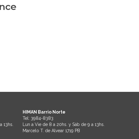
ance
HIMAN Barrio Norte
Tel:
3984-8383
a 13hs.
Lun a Vie de 8 a 20hs. y Sáb de 9 a 13hs.
Marcelo T. de Alvear 1719 PB