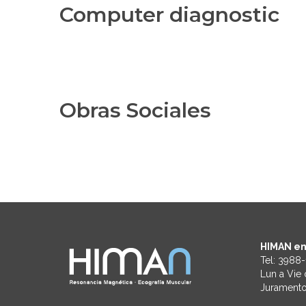
Computer diagnostiс
Obras Sociales
HIMAN en
Tel:
3988-
Lun a Vie 
Juramento