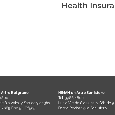
Health Insur
 Artro Belgrano
HIMAN en Artro San Isidro
1800
Tel:
3988-1800
de 8 a 20hs. y Sáb de 9 a 13hs.
Lun a Vie de 8 a 20hs. y Sáb de 9 
 2089 Piso 5 - Of.505
Dardo Rocha 1342, San Isidro