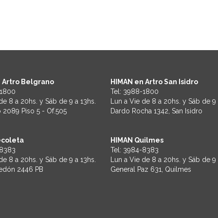
 Artro Belgrano
HIMAN en Artro San Isidro
1800
Tel:
3988-1800
de 8 a 20hs. y Sáb de 9 a 13hs.
Lun a Vie de 8 a 20hs. y Sáb de 9 
 2089 Piso 5 - Of.505
Dardo Rocha 1342, San Isidro
coleta
HIMAN Quilmes
8383
Tel:
3984-8383
de 8 a 20hs. y Sáb de 9 a 13hs.
Lun a Vie de 8 a 20hs. y Sáb de 9 
redón 2446 PB
General Paz 631, Quilmes