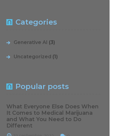
Categories
Generative AI
(3)
Uncategorized
(1)
Popular posts
What Everyone Else Does When
It Comes to Medical Marijuana
and What You Need to Do
Different
22 septiembre, 2023
0