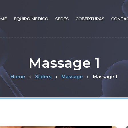
OME
EQUIPO MÉDICO
SEDES
COBERTURAS
CONTA
Massage 1
Home
Sliders
Massage
Massage 1