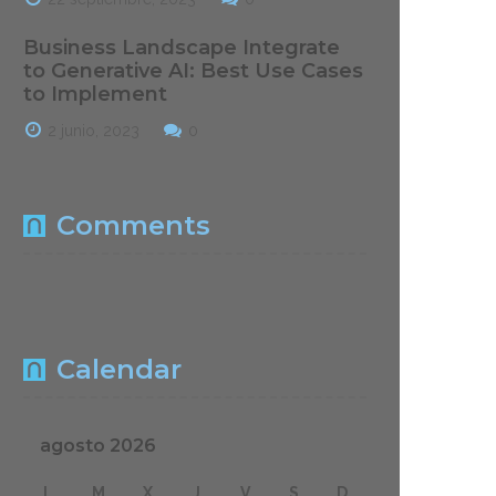
Business Landscape Integrate
to Generative AI: Best Use Cases
to Implement
2 junio, 2023
0
Comments
Calendar
agosto 2026
L
M
X
J
V
S
D