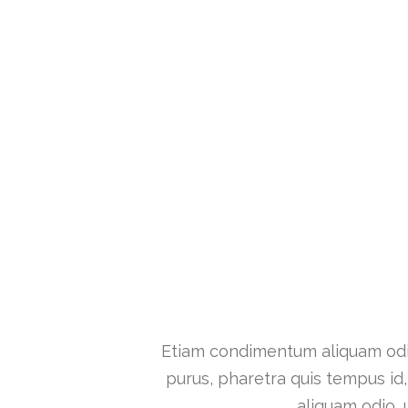
Medica
Etiam condimentum aliquam odi
purus, pharetra quis tempus id
aliquam odio, 