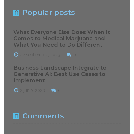
Popular posts
What Everyone Else Does When It
Comes to Medical Marijuana and
What You Need to Do Different
22 septiembre, 2023
0
Business Landscape Integrate to
Generative AI: Best Use Cases to
Implement
2 junio, 2023
0
Comments