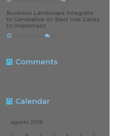
Business Landscape Integrate
to Generative AI: Best Use Cases
to Implement
2 junio, 2023
0
Comments
Calendar
agosto 2026
L
M
X
J
V
S
D