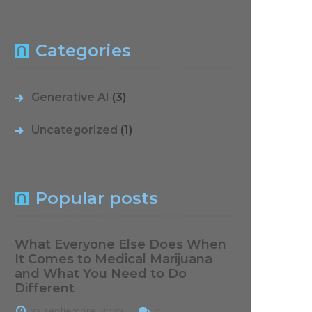
Categories
Generative AI
(3)
Uncategorized
(1)
Popular posts
What Everyone Else Does When
It Comes to Medical Marijuana
and What You Need to Do
Different
22 septiembre, 2023
0