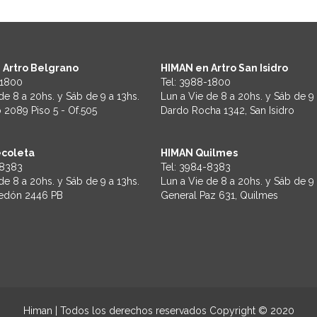
 Artro Belgrano
HIMAN en Artro San Isidro
1800
Tel:
3988-1800
de 8 a 20hs. y Sáb de 9 a 13hs.
Lun a Vie de 8 a 20hs. y Sáb de 9 
 2089 Piso 5 - Of.505
Dardo Rocha 1342, San Isidro
coleta
HIMAN Quilmes
8383
Tel:
3984-8383
de 8 a 20hs. y Sáb de 9 a 13hs.
Lun a Vie de 8 a 20hs. y Sáb de 9 
redón 2446 PB
General Paz 631, Quilmes
Himan | Todos los derechos reservados Copyright © 2020