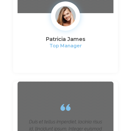
Patricia James
Top Manager
Duis et tellus imperdiet, lacinia risus
id, tincidunt ipsum. Integer euismod