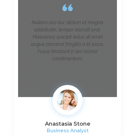
Nullam orci dui, dictum et magna
sollicitudin, tempor blandit erat.
Maecenas suscipit tellus sit amet
augue placerat fringilla a id lacus.
Fusce tincidunt in leo lacinia
condimentum.
Anastasia Stone
Business Analyst