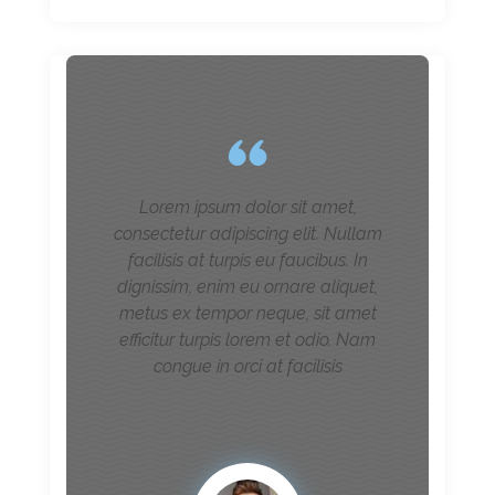
Lorem ipsum dolor sit amet,
consectetur adipiscing elit. Nullam
facilisis at turpis eu faucibus. In
dignissim, enim eu ornare aliquet,
metus ex tempor neque, sit amet
efficitur turpis lorem et odio. Nam
congue in orci at facilisis