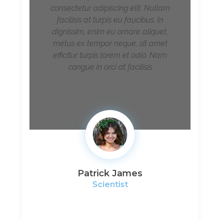
consectetur adipiscing elit. Nullam
facilisis at turpis eu faucibus. In
dignissim, enim eu ornare aliquet,
metus ex tempor neque, sit amet
efficitur turpis lorem et odio. Nam
congue in orci at facilisis
Patrick James
Scientist