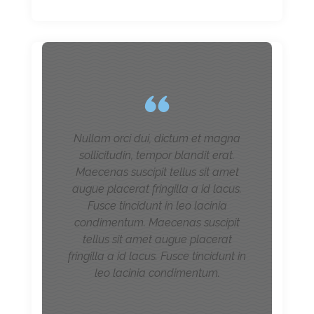
Nullam orci dui, dictum et magna
sollicitudin, tempor blandit erat.
Maecenas suscipit tellus sit amet
augue placerat fringilla a id lacus.
Fusce tincidunt in leo lacinia
condimentum. Maecenas suscipit
tellus sit amet augue placerat
fringilla a id lacus. Fusce tincidunt in
leo lacinia condimentum.