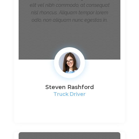
elit vel nibh commodo, at consequat
nisl rhoncus. Aliquam tempor lorem
odio, non aliquam nunc egestas in.
Steven Rashford
Truck Driver