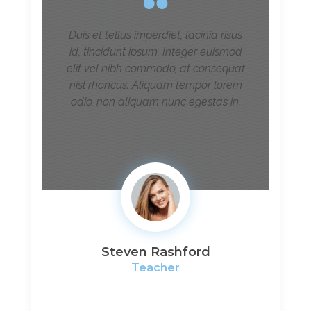
Duis et tellus imperdiet, lacinia risus
id, tincidunt ipsum. Integer euismod
elit vel nibh commodo, at consequat
nisl rhoncus. Aliquam tempor lorem
odio, non aliquam nunc egestas in.
Steven Rashford
Teacher