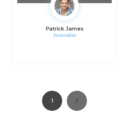
Patrick James
Journalist
Posts
navigation
1
2