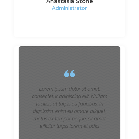
Anastasia Stone
Administrator
Lorem ipsum dolor sit amet,
consectetur adipiscing elit. Nullam
facilisis at turpis eu faucibus. In
dignissim, enim eu ornare aliquet,
metus ex tempor neque, sit amet
efficitur turpis lorem et odio.