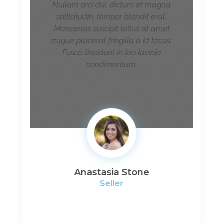
Nullam orci dui, dictum et magna
sollicitudin, tempor blandit erat.
Maecenas suscipit tellus sit amet
augue placerat fringilla a id lacus.
Fusce tincidunt in leo lacinia
condimentum.
Anastasia Stone
Seller