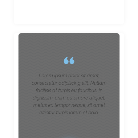
Lorem ipsum dolor sit amet,
consectetur adipiscing elit. Nullam
facilisis at turpis eu faucibus. In
dignissim, enim eu ornare aliquet,
metus ex tempor neque, sit amet
efficitur turpis lorem et odio.