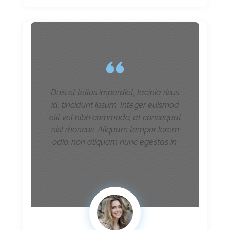
Duis et tellus imperdiet, lacinia risus
id, tincidunt ipsum. Integer euismod
elit vel nibh commodo, at consequat
nisl rhoncus. Aliquam tempor lorem
odio, non aliquam nunc egestas in.