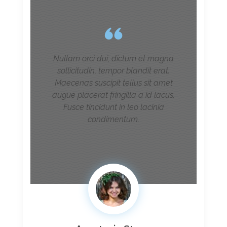
Nullam orci dui, dictum et magna
sollicitudin, tempor blandit erat.
Maecenas suscipit tellus sit amet
augue placerat fringilla a id lacus.
Fusce tincidunt in leo lacinia
condimentum.